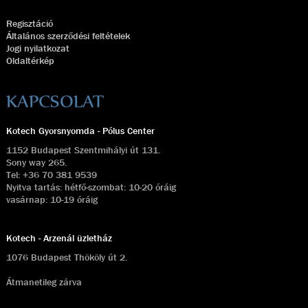
Regisztáció
Általános szerződési feltételek
Jogi nyilatkozat
Oldaltérkép
KAPCSOLAT
Kotech Gyorsnyomda - Pólus Center
1152 Budapest Szentmihályi út 131.
Sony way 265.
Tel:
+36 70 381 9539
Nyitva tartás: hétfő-szombat: 10-20 óráig
vasárnap: 10-19 óráig
Kotech - Arzenál üzletház
1076 Budapest Thököly út 2.
Átmanetileg zárva