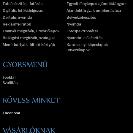
Tablókészítés - fotózás
Egyedi fényképes ajándéktárgyak
Digitális fotókidolgozás
Ajándéktárgyak emblémázása
Digitális nyomda
Bélyegzőkészítés
Reklámfeliratok
Nyomda
Esküvői meghívók, üdvözlőlapok
Fotospektrométer
Ballagási meghívók, szalagok
Nyomdai előkészítés
Menü kártyák, ültető kártyák
Karácsonyi képeslapok,
üdvözlőlapok
GYORSMENÜ
Főoldal
Szállítás
KÖVESS MINKET
Facebook
VÁSÁRLÓKNAK