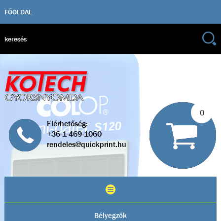
FŐOLDAL
0
Elérhetőség:
+36-1-469-1060
rendeles@quickprint.hu
Bélyegzők